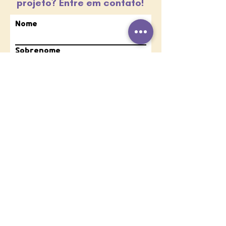
projeto? Entre em contato!
Nome
Sobrenome
Email
Telefone (com whatsapp)
Insira uma mensagem
Enviar
E-MAIL